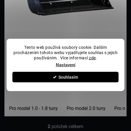
STANDARDNÍ SVAHOVÁ LŽÍCE 800MM PRO
Tento web používá soubory cookie. Dalším
MINIBAGRY GORILA 1.0.-2.6T
procházením tohoto webu vyjadřujete souhlas s jejich
používáním.. Více informací
Skladem
(>5 ks)
zde
.
Nastavení
Souhlasím
DETAIL
Pro model 1.0 - 1.8 tuny
Pro model 2.0 tuny
Pro mod
2
položek celkem
O