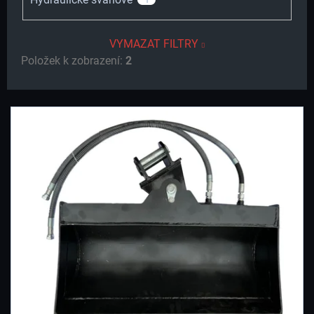
VYMAZAT FILTRY
Položek k zobrazení:
2
V
Ý
P
I
S
P