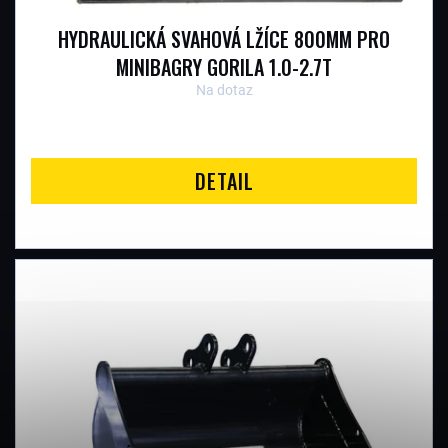
R
HYDRAULICKÁ SVAHOVÁ LŽÍCE 800MM PRO
O
MINIBAGRY GORILA 1.0-2.7T
Na dotaz
D
U
DETAIL
K
T
Ů