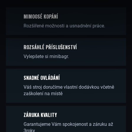
V
MIMOOSÉ KOPÁNÍ
L
Rozšířené možnosti a usnadnění práce.
Á
D
A
ROZSÁHLÉ PŘÍSLUŠENSTVÍ
C
Vylepšete si minibagr.
Í
P
SNADNÉ OVLÁDÁNÍ
R
Váš stroj doručíme vlastní dodávkou včetně
zaškolení na místě
V
K
Y
ZÁRUKA KVALITY
V
Garantujeme Vám spokojenost a záruku až
3roky