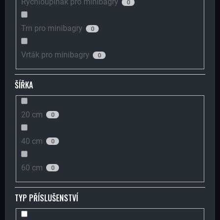
Rychloupínák pro minibagry
0
Í
Trn pro minibagry
0
T
Vrták pro minibagry
0
?
ŠÍŘKA
20 cm
0
HLEDAT
40 cm
0
D
60 cm
0
O
P
TYP PŘÍSLUŠENSTVÍ
O