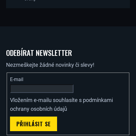
Ý
P
I
Z
S
U
Á
ODEBÍRAT NEWSLETTER
P
Nezmeškejte žádné novinky či slevy!
A
E-mail
T
Vložením e-mailu souhlasíte s
podmínkami
Í
ochrany osobních údajů
PŘIHLÁSIT SE