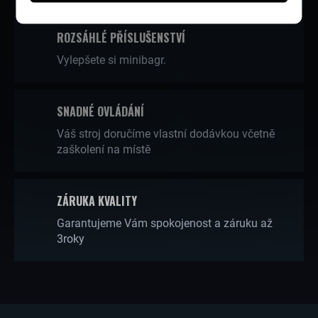
D
A
ROZSÁHLÉ PŘÍSLUŠENSTVÍ
C
Vylepšete si minibagr.
Í
P
SNADNÉ OVLÁDÁNÍ
R
Váš stroj doručíme vlastní dodávkou včetně
zaškolení na místě
V
K
Y
ZÁRUKA KVALITY
V
Garantujeme Vám spokojenost a záruku až
3roky
Ý
P
I