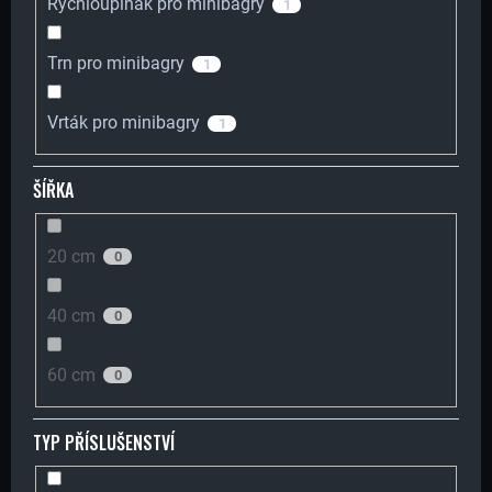
Rychloupínák pro minibagry
1
Í
Trn pro minibagry
1
T
Vrták pro minibagry
1
?
ŠÍŘKA
20 cm
0
HLEDAT
40 cm
0
D
60 cm
0
O
P
TYP PŘÍSLUŠENSTVÍ
O