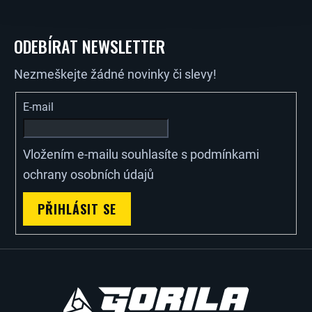
Z
S
U
Á
ODEBÍRAT NEWSLETTER
P
Nezmeškejte žádné novinky či slevy!
A
E-mail
T
Vložením e-mailu souhlasíte s
podmínkami
Í
ochrany osobních údajů
PŘIHLÁSIT SE