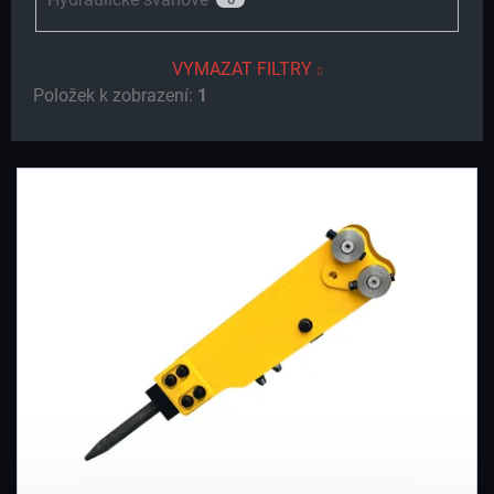
VYMAZAT FILTRY
Položek k zobrazení:
1
V
Ý
P
I
S
P