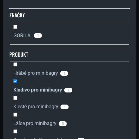
O
B
ZNAČKY
D
U
U
GORILA
J
1
K
E
PRODUKT
T
T
Hrábě pro minibagry
1
Ů
E
Kladivo pro minibagry
1
N
Kleště pro minibagry
1
A
Lžíce pro minibagry
5
J