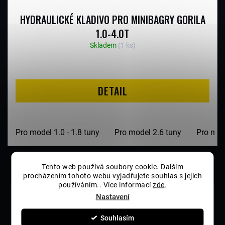
R
HYDRAULICKÉ KLADIVO PRO MINIBAGRY GORILA
O
1.0-4.0T
Skladem
(1 ks)
D
U
DETAIL
K
T
Pro model 1.0 - 1.8 tuny
Pro model 2.6 tuny
Pro mod
Ů
1
položek celkem
O
Tento web používá soubory cookie. Dalším
procházením tohoto webu vyjadřujete souhlas s jejich
V
používáním.. Více informací
zde
.
Nastavení
MIMOOSÉ KOPÁNÍ
L
Rozšířené možnosti a usnadnění práce.
Á
Souhlasím