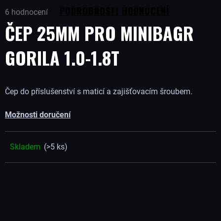
Průměrné
B
PODROBNOSTI HODNOCENÍ
6 hodnocení
hodnocení
ČEP 25MM PRO MINIBAGR
produktu
U
je
5,0
GORILA 1.0-1.8T
J
z
5
hvězdiček.
E
Čep do příslušenství s maticí a zajišťovacím šroubem.
T
Možnosti doručení
E
Skladem
(>5 ks)
N
A
J