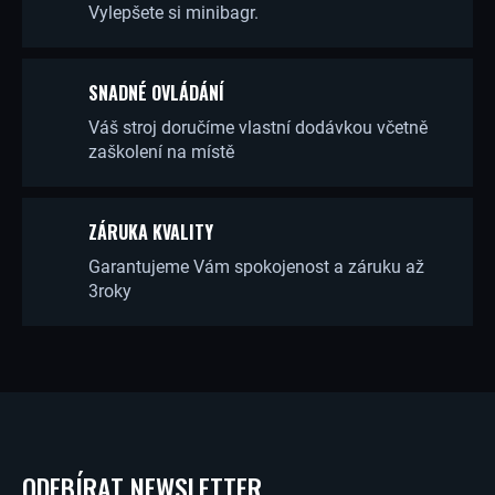
P
Vylepšete si minibagr.
R
V
SNADNÉ OVLÁDÁNÍ
K
Váš stroj doručíme vlastní dodávkou včetně
zaškolení na místě
Y
V
Ý
ZÁRUKA KVALITY
P
Garantujeme Vám spokojenost a záruku až
3roky
I
S
U
Z
Á
ODEBÍRAT NEWSLETTER