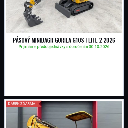
S
P
R
PÁSOVÝ MINIBAGR GORILA G10S I LITE 2 2026
O
Přijímáme předobjednávky s doručením 30.10.2026
D
U
K
T
DÁREK ZDARMA
Ů