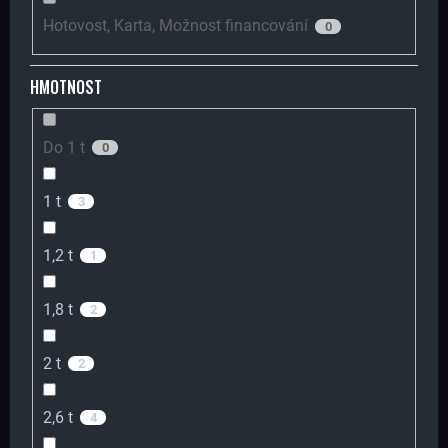
Í
Hotovost, Karta, Možnost financování
0
T
HMOTNOST
?
Do 1 t
0
1 t
3
HLEDAT
1,2 t
1
1,8 t
2
D
2 t
O
2
P
2,6 t
4
O