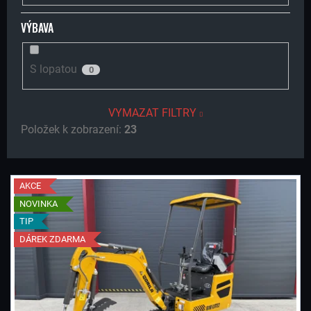
VÝBAVA
S lopatou
0
VYMAZAT FILTRY
Položek k zobrazení:
23
V
AKCE
NOVINKA
Ý
TIP
DÁREK ZDARMA
P
I