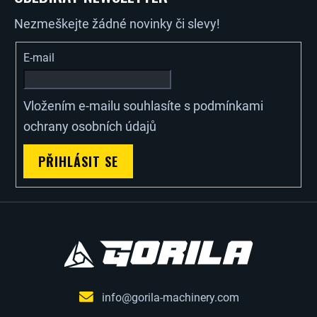
P
Nezmeškejte žádné novinky či slevy!
A
E-mail
T
Vložením e-mailu souhlasíte s
podmínkami
Í
ochrany osobních údajů
PŘIHLÁSIT SE
info@gorila-machinery.com