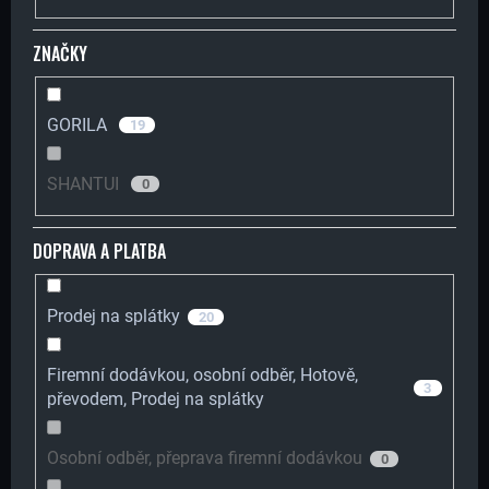
O
B
ZNAČKY
D
U
U
GORILA
J
19
K
E
SHANTUI
0
T
T
DOPRAVA A PLATBA
Ů
E
Prodej na splátky
20
N
Firemní dodávkou, osobní odběr, Hotově,
3
převodem, Prodej na splátky
A
J
Osobní odběr, přeprava firemní dodávkou
0