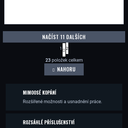
NAČÍST 11 DALŠÍCH
S
1
2
T
O
R
23
položek celkem
Á
V
NAHORU
N
L
K
O
Á
V
MIMOOSÉ KOPÁNÍ
D
Á
N
Rozšířené možnosti a usnadnění práce.
A
Í
C
Í
ROZSÁHLÉ PŘÍSLUŠENSTVÍ