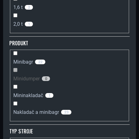
R
1,6 t
2
U
Č
2,0 t
1
U
J
PRODUKT
E
M
E
Minibagr
22
Minidumper
0
ČEP
25MM
PRO
Mininakladač
1
MINIBAGR
GORILA
1.0-
Nakladač a minibagr
23
1.8T
247,11
Kč
TYP STROJE