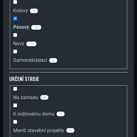
Kolový
2
Pásový
23
Nový
25
Samonakládací
2
URČENÍ STROJE
Na zahradu
8
K rodinnému domu
3
Menší stavební projekty
3