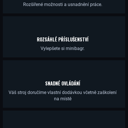
R
Rozšířené možnosti a usnadnění práce.
U
Č
U
J
ROZSÁHLÉ PŘÍSLUŠENSTVÍ
E
Vylepšete si minibagr.
M
E
HYDRAULICKÁ
HADICE
SNADNÉ OVLÁDÁNÍ
PRO
PŘÍDAVNÝ
Váš stroj doručíme vlastní dodávkou včetně zaškolení
OKRUH
na místě
GORILA
PRO
1.0-
2.6T
500
Kč