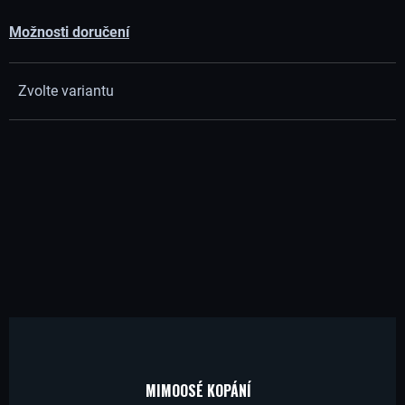
Í
Možnosti doručení
T
Zvolte variantu
?
HLEDAT
D
O
P
O
MIMOOSÉ KOPÁNÍ