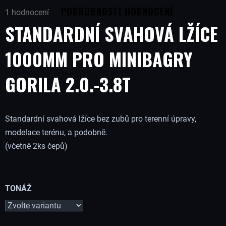
Průměrné
B
PODROBNOSTI HODNOCENÍ
1 hodnocení
hodnocení
STANDARDNÍ SVAHOVÁ LŽÍCE
produktu
U
je
5,0
1000MM PRO MINIBAGRY
J
z
5
GORILA 2.0.-3.8T
hvězdiček.
E
T
Standardní svahová lžíce bez zubů pro
terenní úpravy,
modelace terénu, a podobně.
E
(včetně 2ks čepů)
N
A
TONÁŽ
J