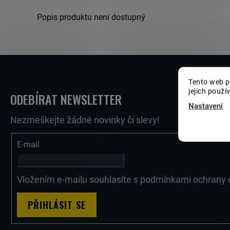
Popis produktu není dostupný
A
Z
J
Tento web p
jejich použí
ODEBÍRAT NEWSLETTER
Á
Nastavení
Í
Nezmeškejte žádné novinky či slevy!
E-mail
P
T
Vložením e-mailu souhlasíte s
podmínkami ochrany 
A
?
PŘIHLÁSIT SE