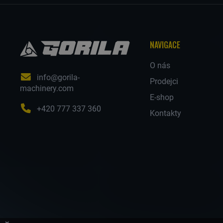
T
NAVIGACE
Í
O nás
HLEDAT
info@gorila-
Prodejci
machinery.com
E-shop
+420 777 337 360
Kontakty
D
O
P
O
R
U
Č
U