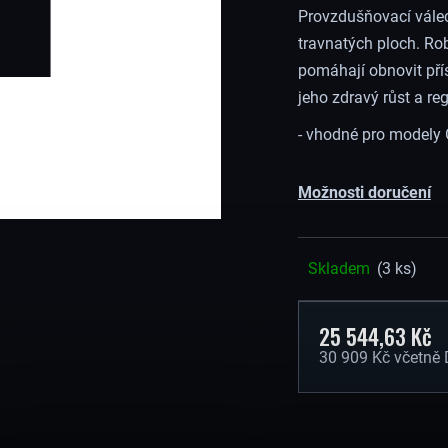
Provzdušňovací válec
travnatých ploch. Ro
pomáhají obnovit pří
jeho zdravý růst a re
- vhodné pro modely
Možnosti doručení
Skladem
(3 ks)
25 544,63 Kč
30 909 Kč včetně
Měrná
cena: