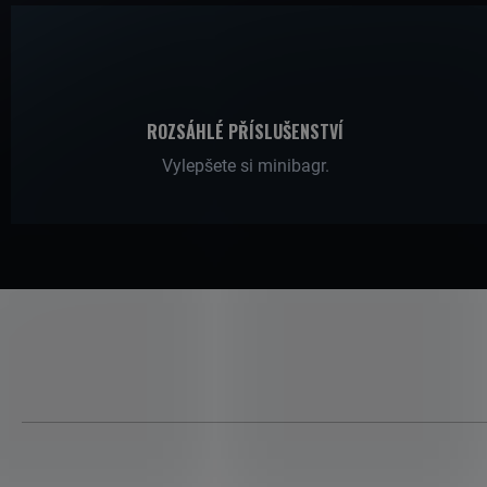
J
ROZSÁHLÉ PŘÍSLUŠENSTVÍ
E
Vylepšete si minibagr.
T
E
N