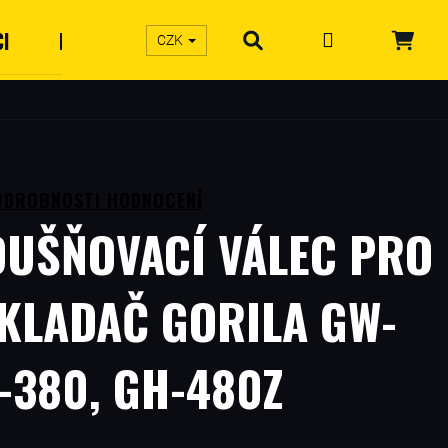
I
KONTAKTY
Přihlášení
CZK
Hledat
Náku
košík
ODROBNOSTI HODNOCENÍ
UŠŇOVACÍ VÁLEC PRO
KLADAČ GORILA GW-
T-380, GH-480Z