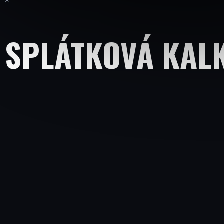
×
J
E
M
SPLÁTKOVÁ KAL
E
ČEP
25MM
PRO
MINIBAGR
GORILA
1.0-
1.8T
247,11
Kč
HYDRAULICKÁ
HADICE
PRO
PŘÍDAVNÝ
OKRUH
Následující
GORILA