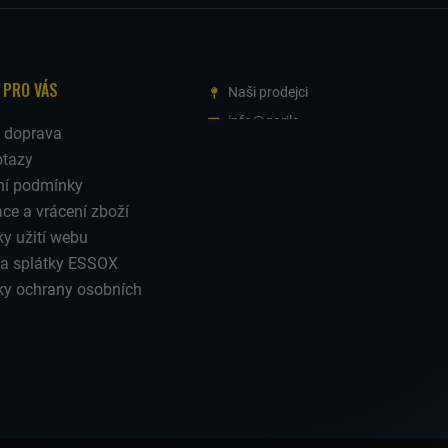
 PRO VÁS
Naši prodejci
info@gorila-
a doprava
machinery.com
otazy
+420 777 337 360
í podmínky
ČESKÝ
STAVEBNÍCH
ce a vrácení zboží
VÝROBCE
STROJŮ
y užití webu
Časté dotazy
a splátky ESSOX
y ochrany osobních