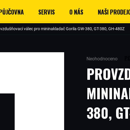
PŮJČOVNA
SERVIS
O NÁS
NAŠI PRODEJC
vzdušňovací válec pro mininakladač Gorila GW-380, GT-380, GH-480Z
Průměrné
P
Neohodnoceno
hodnocení
PROVZD
produktu
je
0,0
MININA
z
5
hvězdiček.
380, G