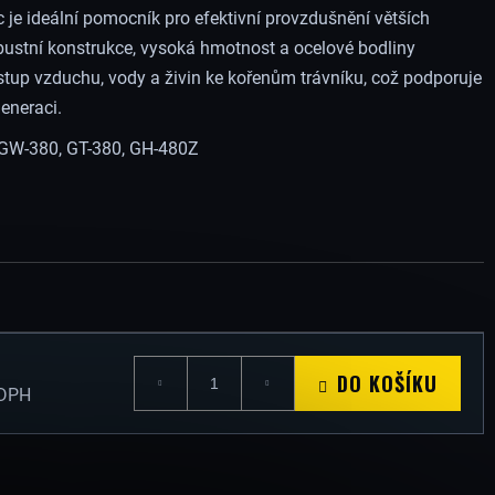
 je ideální pomocník pro efektivní provzdušnění větších
bustní konstrukce, vysoká hmotnost a ocelové bodliny
stup vzduchu, vody a živin ke kořenům trávníku, což podporuje
generaci.
 GW-380, GT-380, GH-480Z
DO KOŠÍKU
 DPH