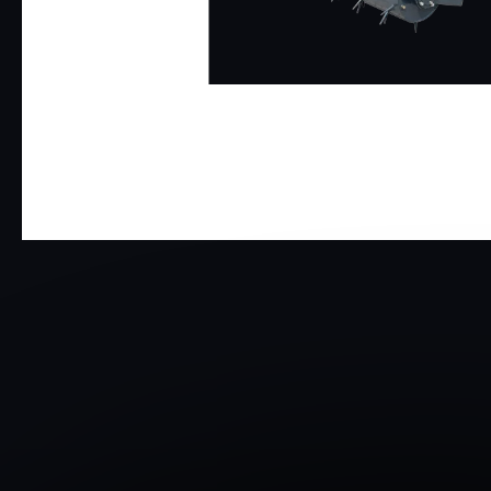
T
Ř
E
B
U