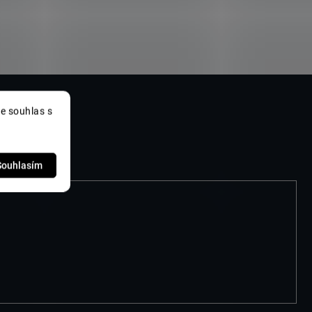
e souhlas s
Souhlasím