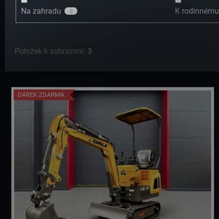
Na zahradu
K rodinném
8
A
Položek k zobrazení:
3
J
V
DÁREK ZDARMA
Í
Ý
T
P
?