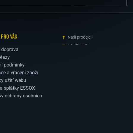
 PRO VÁS
Naši prodejci
info@gorila-
a doprava
machinery.com
otazy
+420 777 337 360
í podmínky
ČESKÝ
STAVEBNÍCH
ce a vrácení zboží
VÝROBCE
STROJŮ
y užití webu
Časté dotazy
a splátky ESSOX
y ochrany osobních