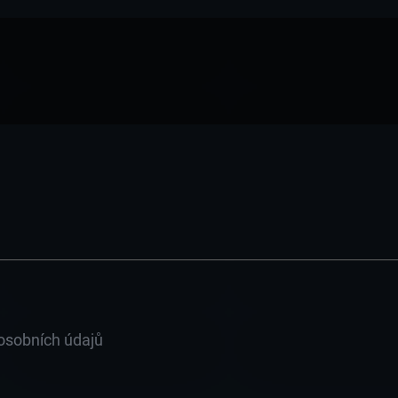
L
Á
D
A
C
Í
P
R
osobních údajů