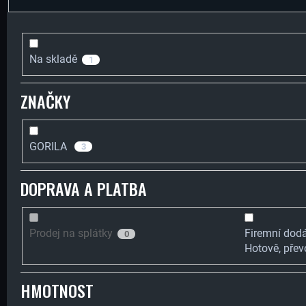
E
T
N
Na skladě
1
Ř
ZNAČKY
Í
GORILA
3
E
P
DOPRAVA A PLATBA
B
R
Prodej na splátky
Firemní dodá
0
Hotově, přev
U
HMOTNOST