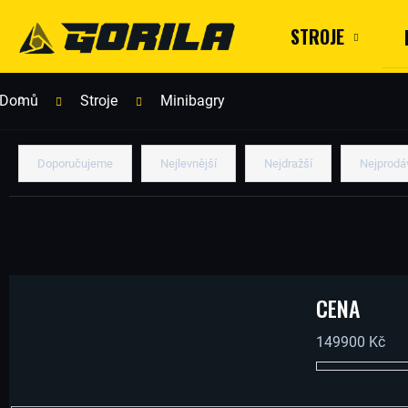
K
Přejít
na
Zpět
Zpět
STROJE
obsah
do
do
obchodu
obchodu
O
Domů
Stroje
Minibagry
C
Ř
Doporučujeme
Nejlevnější
Nejdražší
Nejprodá
Š
O
A
Í
P
Z
CENA
K
149900
Kč
O