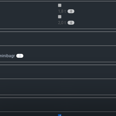
1,8 t
0
2,0 t
0
minibagr
3