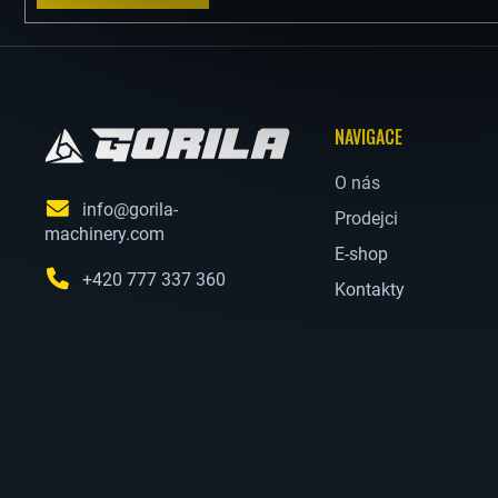
A
PRO
1.0-
2.6T
T
500
Kč
NAVIGACE
LŽÍCE
Í
200
MM
O nás
PRO
info@gorila-
MINIBAGRY
Prodejci
machinery.com
GORILA
E-shop
0.6-
2.7T
+420 777 337 360
Kontakty
2
891,74
Kč