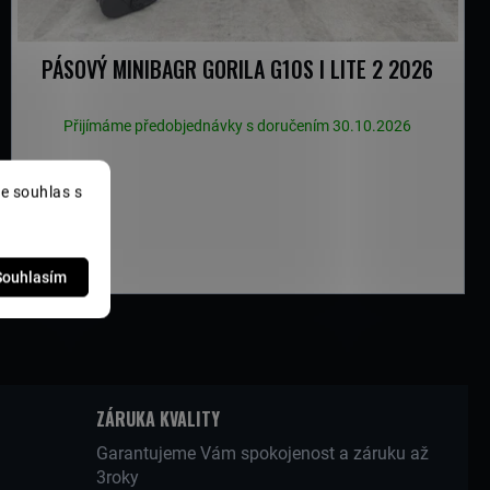
PÁSOVÝ MINIBAGR GORILA G10S I LITE 2 2026
Přijímáme předobjednávky s doručením 30.10.2026
e souhlas s
Souhlasím
ZÁRUKA KVALITY
Garantujeme Vám spokojenost a záruku až
3roky