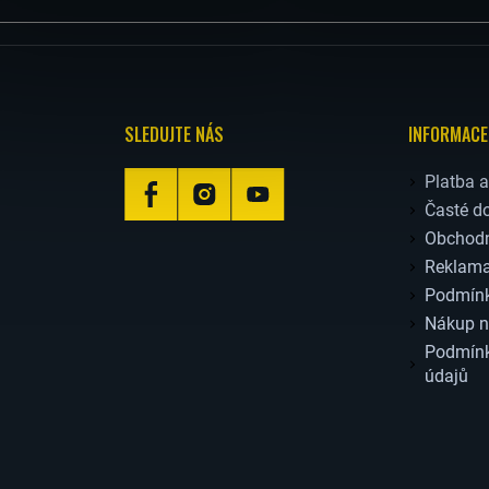
V
K
Y
SLEDUJTE NÁS
INFORMACE
V
Platba 
Časté d
Ý
Obchodn
Reklama
P
Podmínk
Nákup n
I
Podmínk
údajů
S