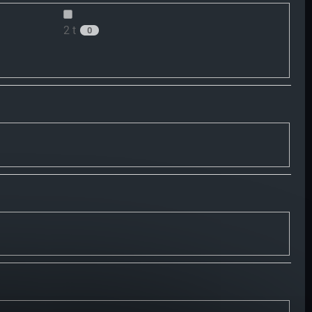
2 t
0