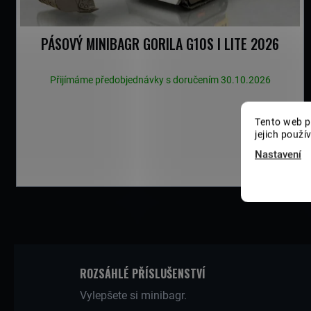
I
PÁSOVÝ MINIBAGR GORILA G10S I LITE 2026
S
Přijímáme předobjednávky s doručením 30.10.2026
HLEDAT
P
Tento web p
jejich použí
Nastavení
D
R
O
P
O
R
O
U
ROZSÁHLÉ PŘÍSLUŠENSTVÍ
Č
U
Vylepšete si minibagr.