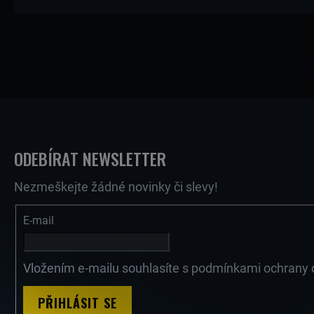
D
J
E
M
U
E
Z
K
ČEP
25MM
PRO
ODEBÍRAT NEWSLETTER
MINIBAGR
Á
GORILA
T
1.0-
Nezmeškejte žádné novinky či slevy!
1.8T
247,11
E-mail
Kč
P
Ů
HYDRAULICKÁ
HADICE
Vložením e-mailu souhlasíte s
podmínkami ochrany 
PRO
PŘÍDAVNÝ
OKRUH
PŘIHLÁSIT SE
Následující
GORILA