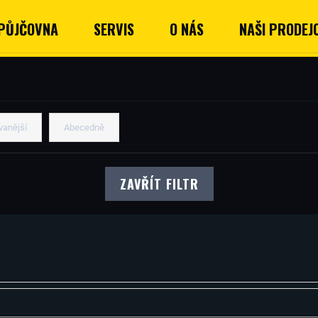
PŮJČOVNA
SERVIS
O NÁS
NAŠI PRODEJC
vanější
Abecedně
ZAVŘÍT FILTR