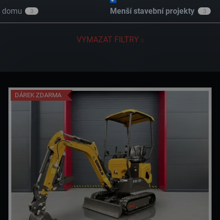
u domu
Menší stavební projekty
3
3
VYMAZAT FILTRY
DÁREK ZDARMA