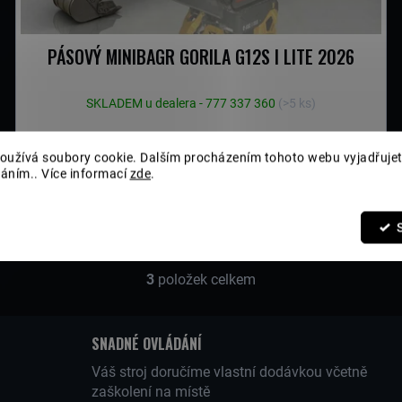
PÁSOVÝ MINIBAGR GORILA G12S I LITE 2026
SKLADEM u dealera - 777 337 360
(>5 ks)
oužívá soubory cookie. Dalším procházením tohoto webu vyjadřujet
váním.. Více informací
zde
.
3
položek celkem
O
V
SNADNÉ OVLÁDÁNÍ
Váš stroj doručíme vlastní dodávkou včetně
zaškolení na místě