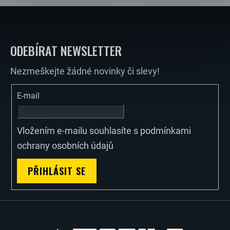
Z
Á
ODEBÍRAT NEWSLETTER
P
Nezmeškejte žádné novinky či slevy!
A
E-mail
T
Vložením e-mailu souhlasíte s
podmínkami
Í
ochrany osobních údajů
PŘIHLÁSIT SE