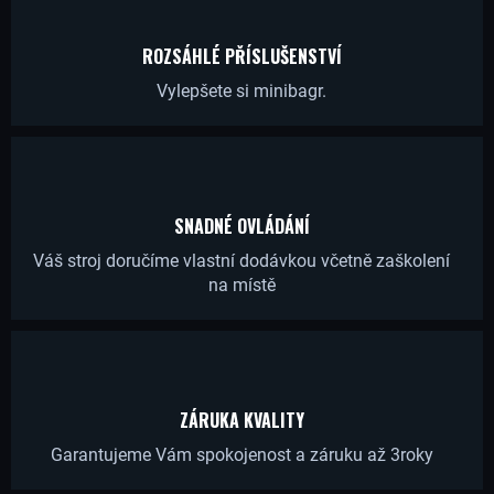
R
U
ROZSÁHLÉ PŘÍSLUŠENSTVÍ
Č
Vylepšete si minibagr.
U
J
E
M
E
SNADNÉ OVLÁDÁNÍ
Váš stroj doručíme vlastní dodávkou včetně zaškolení
na místě
LŽÍCE
400
MM
PRO
MINIBAGRY
GORILA
1.0
ZÁRUKA KVALITY
-
4.0T
Garantujeme Vám spokojenost a záruku až 3roky
4
867,77