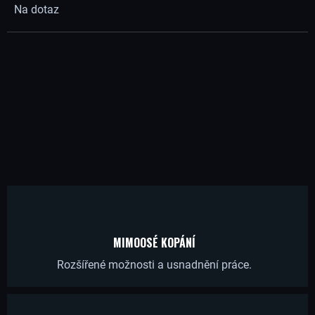
Na dotaz
Í
T
?
HLEDAT
D
MIMOOSÉ KOPÁNÍ
O
Rozšířené možnosti a usnadnění práce.
P
O