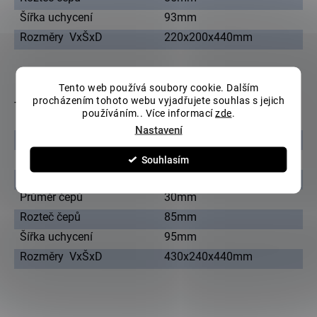
Šířka uchycení
93mm
Rozměry VxŠxD
220x200x440mm
Tento web používá soubory cookie. Dalším
procházením tohoto webu vyjadřujete souhlas s jejich
Technická specifikace lžíce 2.0 - 2.6 tuny
používáním.. Více informací
zde
.
Nastavení
Šířka
200mm
Hmotnost
15kg
Souhlasím
Objem lžíce
0.013m3
Průměr čepů
30mm
Rozteč čepů
85mm
Šířka uchycení
95mm
Rozměry VxŠxD
430x240x440mm