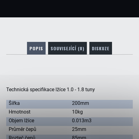
Kč
POPIS
SOUVISEJÍCÍ (8)
DISKUZE
Technická specifikace lžíce 1.0 - 1.8 tuny
Šířka
200mm
Hmotnost
10kg
Objem lžíce
0.013m3
Průměr čepů
25mm
Rozteč čepů
85mm