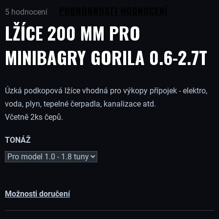
Průměrné
B
PODROBNOSTI HODNOCENÍ
5 hodnocení
hodnocení
LŽÍCE 200 MM PRO
produktu
U
je
5,0
MINIBAGRY GORILA 0.6-2.7T
J
z
5
hvězdiček.
E
Úzká podkopová lžíce vhodná pro výkopy přípojek - elektro,
voda, plyn, tepelné čerpadla, kanalizace atd.
T
Včetně 2ks čepů.
E
TONÁŽ
N
A
Možnosti doručení
J