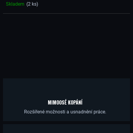
Skladem
(2 ks)
Í
T
?
HLEDAT
D
MIMOOSÉ KOPÁNÍ
O
Rozšířené možnosti a usnadnění práce.
P
O