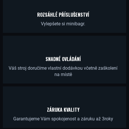
R
U
ROZSÁHLÉ PŘÍSLUŠENSTVÍ
Č
Vylepšete si minibagr.
U
J
E
M
E
SNADNÉ OVLÁDÁNÍ
Váš stroj doručíme vlastní dodávkou včetně zaškolení
na místě
HYDRAULICKÁ
SVAHOVÁ
LŽÍCE
800MM
PRO
MINIBAGRY
GORILA
ZÁRUKA KVALITY
1.0-
2.7T
Garantujeme Vám spokojenost a záruku až 3roky
13
140,50