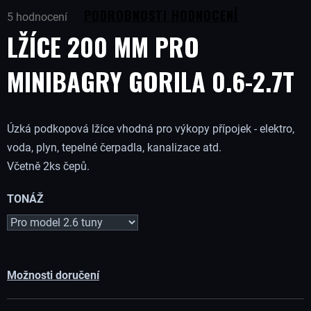
Průměrné
B
PODROBNOSTI HODNOCENÍ
5 hodnocení
hodnocení
LŽÍCE 200 MM PRO
produktu
U
je
5,0
MINIBAGRY GORILA 0.6-2.7T
J
z
5
hvězdiček.
E
Úzká podkopová lžíce vhodná pro výkopy přípojek - elektro,
voda, plyn, tepelné čerpadla, kanalizace atd.
T
Včetně 2ks čepů.
E
TONÁŽ
N
A
Možnosti doručení
J