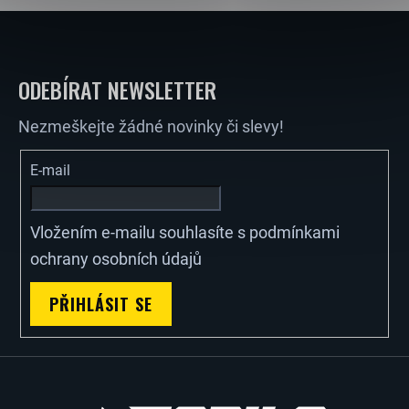
Z
Á
ODEBÍRAT NEWSLETTER
P
Nezmeškejte žádné novinky či slevy!
A
E-mail
T
Vložením e-mailu souhlasíte s
podmínkami
Í
ochrany osobních údajů
PŘIHLÁSIT SE