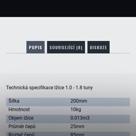
Kč
POPIS
SOUVISEJÍCÍ (8)
DISKUZE
Technická specifikace lžíce 1.0 - 1.8 tuny
Šířka
200mm
Hmotnost
10kg
Objem lžíce
0.013m3
Průměr čepů
25mm
Rozteč čepů
85mm