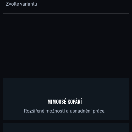
Zvolte variantu
Í
T
?
HLEDAT
D
MIMOOSÉ KOPÁNÍ
O
Rozšířené možnosti a usnadnění práce.
P
O