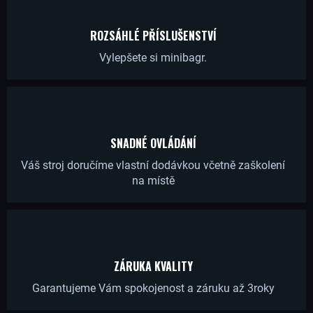
R
U
ROZSÁHLÉ PŘÍSLUŠENSTVÍ
Č
Vylepšete si minibagr.
U
J
E
M
E
SNADNÉ OVLÁDÁNÍ
Váš stroj doručíme vlastní dodávkou včetně zaškolení
na místě
OLEJOVÝ
FILTR
PRO
MOTOR
KUBOTA
390,08
Kč
ZÁRUKA KVALITY
Původně:
395,04
Garantujeme Vám spokojenost a záruku až 3roky
Kč