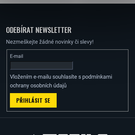
Z
Á
ODEBÍRAT NEWSLETTER
P
Nezmeškejte žádné novinky či slevy!
A
E-mail
T
Vložením e-mailu souhlasíte s
podmínkami
Í
ochrany osobních údajů
PŘIHLÁSIT SE