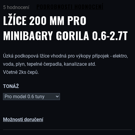
Průměrné
B
PODROBNOSTI HODNOCENÍ
5 hodnocení
hodnocení
LŽÍCE 200 MM PRO
produktu
U
je
5,0
MINIBAGRY GORILA 0.6-2.7T
J
z
5
hvězdiček.
E
Úzká podkopová lžíce vhodná pro výkopy přípojek - elektro,
voda, plyn, tepelné čerpadla, kanalizace atd.
T
Včetně 2ks čepů.
E
TONÁŽ
N
A
Možnosti doručení
J