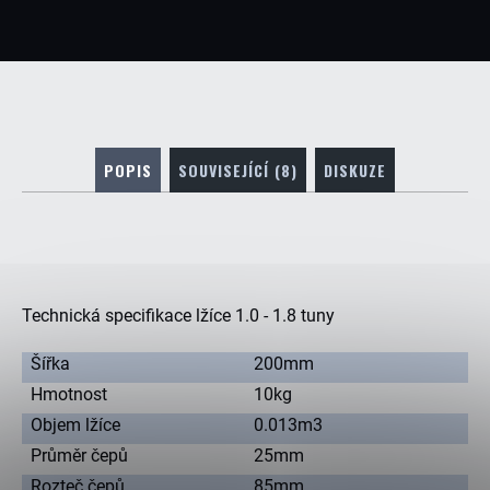
POPIS
SOUVISEJÍCÍ (8)
DISKUZE
Technická specifikace lžíce 1.0 - 1.8 tuny
Šířka
200mm
Hmotnost
10kg
Objem lžíce
0.013m3
Průměr čepů
25mm
Rozteč čepů
85mm