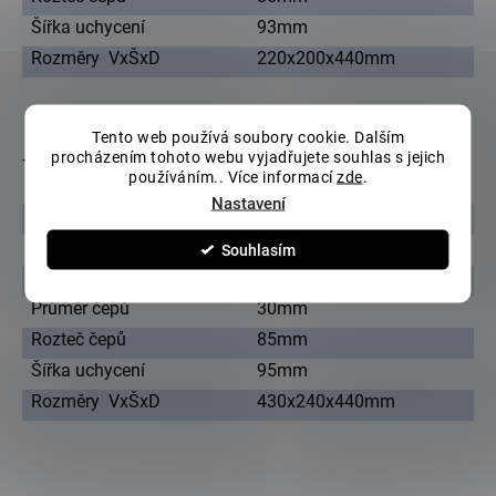
Šířka uchycení
93mm
Rozměry VxŠxD
220x200x440mm
Tento web používá soubory cookie. Dalším
procházením tohoto webu vyjadřujete souhlas s jejich
Technická specifikace lžíce 2.0 - 2.6 tuny
používáním.. Více informací
zde
.
Nastavení
Šířka
200mm
Hmotnost
15kg
Souhlasím
Objem lžíce
0.013m3
Průměr čepů
30mm
Rozteč čepů
85mm
Šířka uchycení
95mm
Rozměry VxŠxD
430x240x440mm