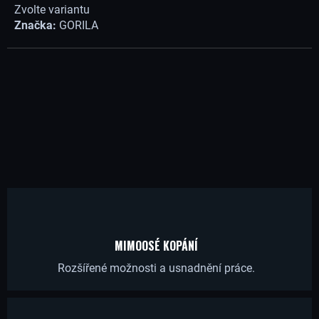
Zvolte variantu
Í
Značka:
GORILA
T
?
HLEDAT
D
MIMOOSÉ KOPÁNÍ
O
Rozšířené možnosti a usnadnění práce.
P
O