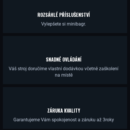
R
U
ROZSÁHLÉ PŘÍSLUŠENSTVÍ
Č
Vylepšete si minibagr.
U
J
E
M
E
SNADNÉ OVLÁDÁNÍ
Váš stroj doručíme vlastní dodávkou včetně zaškolení
na místě
HYDRAULICKÝ
PRST
S
PÍSTNICÍ
1.0-
4.0T
9
ZÁRUKA KVALITY
413,22
Kč
Garantujeme Vám spokojenost a záruku až 3roky