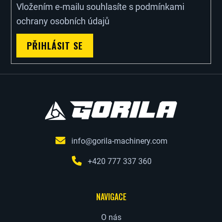
Vložením e-mailu souhlasíte s
podmínkami
Í
ochrany osobních údajů
PŘIHLÁSIT SE
info@gorila-machinery.com
+420 777 337 360
NAVIGACE
O nás