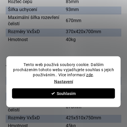
Rozteč čepů
85mm
Šířka uchycení
93mm
Maximální šířka rozevření
670mm
čelistí
Rozměry VxŠxD
370x420x700mm
Hmotnost
40kg
Tento web používá soubory cookie. Dalším
Technická specifikace 2.0 - 2.6T
procházením tohoto webu vyjadřujete souhlas s jejich
používáním.. Více informací
zde
.
Průměr čepů
30mm
Nastavení
Rozteč čepů
85mm
Souhlasím
Šířka uchycení
120mm
Maximální šířka rozevření
670mm
čelistí
Rozměry VxŠxD
425x510x750mm
Hmotnost
45kg