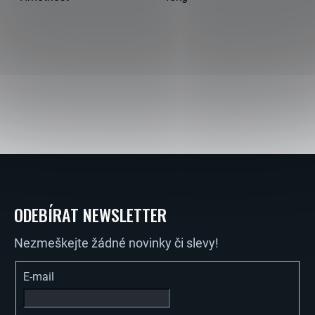
Z
Á
ODEBÍRAT NEWSLETTER
P
Nezmeškejte žádné novinky či slevy!
A
E-mail
T