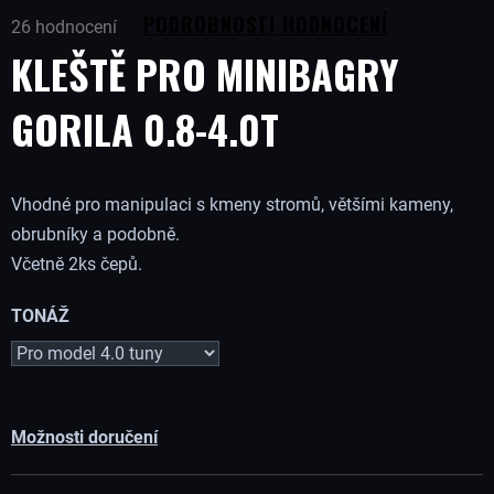
Průměrné
B
PODROBNOSTI HODNOCENÍ
26 hodnocení
hodnocení
KLEŠTĚ PRO MINIBAGRY
produktu
U
je
5,0
GORILA 0.8-4.0T
J
z
5
hvězdiček.
E
Vhodné pro manipulaci s kmeny stromů, většími kameny,
obrubníky a podobně.
T
Včetně 2ks čepů.
E
TONÁŽ
N
A
Možnosti doručení
J